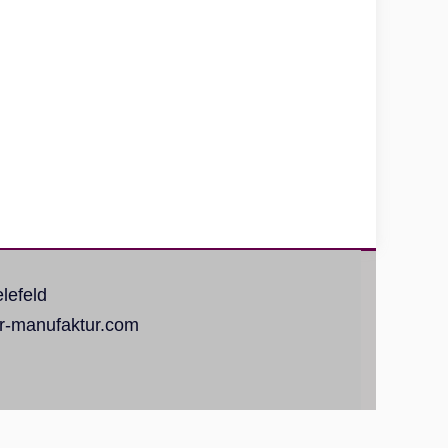
lefeld
er-manufaktur.com