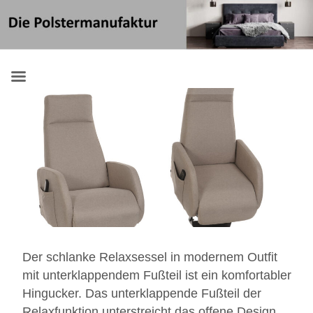
Skip
Suchen
to
nach:
content
Der schlanke Relaxsessel in modernem Outfit
mit unterklappendem Fußteil ist ein komfortabler
Hingucker. Das unterklappende Fußteil der
Relaxfunktion unterstreicht das offene Design.